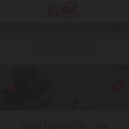
Jetzt anrufen
RuGa Facility OG
- Ihre