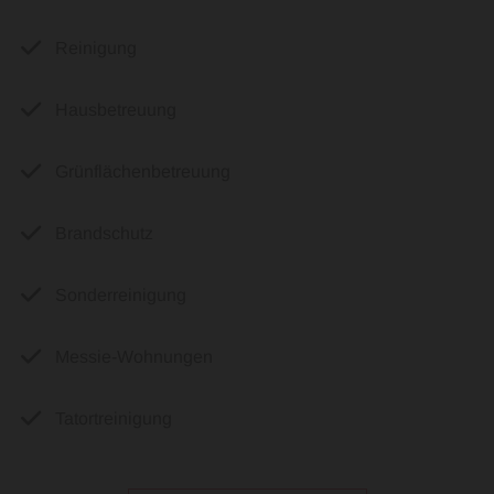
Subtext
Reinigung
Subtext
Hausbetreuung
Subtext
Grünflächenbetreuung
Subtext
Brandschutz
Subtext
Sonderreinigung
Subtext
Messie-Wohnungen
Subtext
Tatortreinigung
Subtext