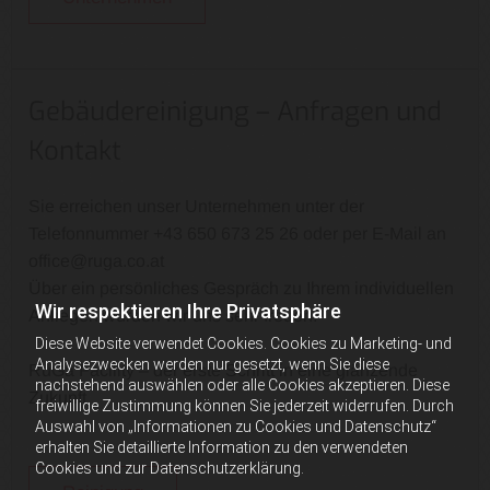
Gebäudereinigung – Anfragen und
Kontakt
Sie erreichen unser Unternehmen unter der
Telefonnummer
+43 650 673 25 26
oder per E-Mail an
office@ruga.co.at
Über ein persönliches Gespräch zu Ihrem individuellen
Wir respektieren Ihre Privatsphäre
Anliegen würden wir uns sehr freuen.
Diese Website verwendet Cookies. Cookies zu Marketing- und
Analysezwecken werden nur gesetzt, wenn Sie diese
RuGa Facility – der erste Schritt in eine glänzende
nachstehend auswählen oder alle Cookies akzeptieren. Diese
Zukunft
freiwillige Zustimmung können Sie jederzeit widerrufen. Durch
Auswahl von „Informationen zu Cookies und Datenschutz“
erhalten Sie detaillierte Information zu den verwendeten
Cookies und zur Datenschutzerklärung.