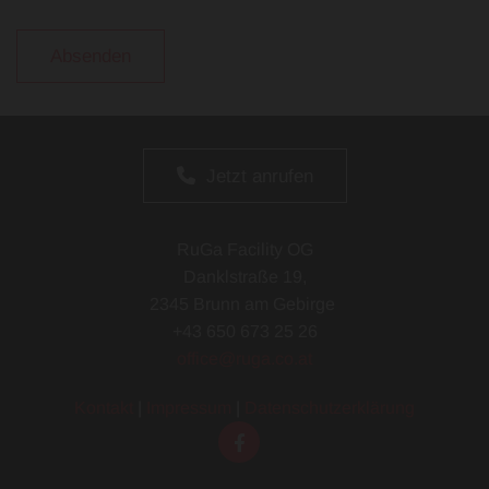
Jetzt anrufen
RuGa Facility OG
Danklstraße 19,
2345 Brunn am Gebirge
+43 650 673 25 26
office@ruga.co.at
Kontakt
|
Impressum
|
Datenschutzerklärung