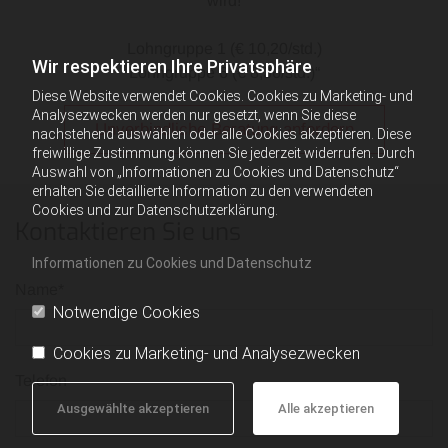
wird!
Lohngruppe 1 (€ 10,20/std.)
Wir respektieren Ihre Privatsphäre
Lohngruppe 6 (€ 8,36/std.)“
Diese Website verwendet Cookies. Cookies zu Marketing- und
Analysezwecken werden nur gesetzt, wenn Sie diese
Unverbindliche Beratung anfordern
nachstehend auswählen oder alle Cookies akzeptieren. Diese
freiwillige Zustimmung können Sie jederzeit widerrufen. Durch
Auswahl von „Informationen zu Cookies und Datenschutz“
erhalten Sie detaillierte Information zu den verwendeten
Cookies und zur Datenschutzerklärung.
Kontaktieren Sie uns
Informationen zu Cookies und Datenschutz
Name*
Notwendige Cookies
Cookies zu Marketing- und Analysezwecken
Telefon
Ausgewählte akzeptieren
Alle akzeptieren