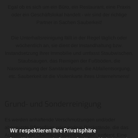
Egal ob es sich um ein Büro, ein Restaurant, eine Praxis
oder ein Geschäftslokal handelt - wir sind der richtige
Partner in Sachen Sauberkeit!
Die Unterhaltsreinigung fällt in der Regel täglich oder
wöchentlich an, sie dient der Instandhaltung bzw.
Instandsetzung Ihrer Immobilie und umfasst Staubwischen,
Staubsaugen, das Reinigen der Fußböden, die
Nassreinigung der Sanitäranlagen, die Abfallentsorgung,
etc. Sauberkeit ist die Visitenkarte ihres Unternehmens!
Grund- und Sonderreinigung
Es werden anhaftende Verschmutzungen und/oder
abgenutzte Pflegefilme oder andere Rückstände, die das
Wir respektieren Ihre Privatsphäre
Aussehen der Oberfläche beeinträchtigen, entfernt. Eine