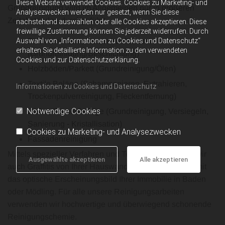
Diese Website verwendet Cookies. Cookies zu Marketing- und
Grundreinigung wird im Allgemeinen nur in größeren
Analysezwecken werden nur gesetzt, wenn Sie diese
Zeitabständen durchgeführt.
nachstehend auswählen oder alle Cookies akzeptieren. Diese
freiwillige Zustimmung können Sie jederzeit widerrufen. Durch
Auswahl von „Informationen zu Cookies und Datenschutz“
PVC, Linoleum, Kautschuk/Gummi
erhalten Sie detaillierte Information zu den verwendeten
(Grundreinigung/Beschichtung)
Cookies und zur Datenschutzerklärung.
Holzböden/Parkett (Grundreinigung/Ölen)
Textile Beläge (Schamponieren, Extrahieren,
Informationen zu Cookies und Datenschutz
Trockenpulverreinigung, Fleckentfernung)
Notwendige Cookies
Stein-, Fliesenbeläge (Grundreinigung, Versiegeln,
Sanierung - Kristallisation)
Cookies zu Marketing- und Analysezwecken
Fassadenreinigung
Mittels spezieller Verfahren und Techniken entfernen wir
Ausgewählte akzeptieren
Alle akzeptieren
auch Graffitis von Ihrer Hauswand und verbessern somit
das optische Erscheinungsbild Ihrer Immobilie in Baden
oder Mödling. Für alle unsere Reinigungsarbeiten
verwenden wir hochwertige und überwiegend schonende
Reinigungschemie.